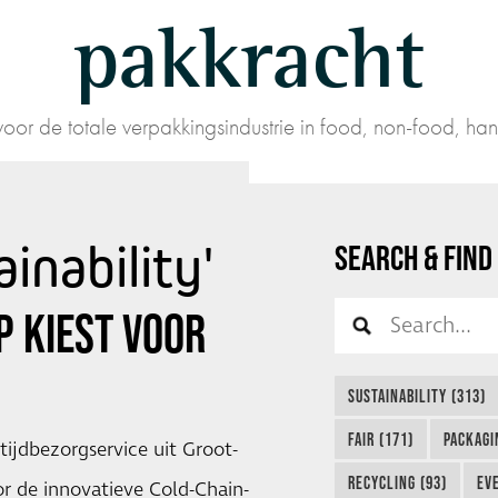
pakkracht
oor de totale verpakkingsindustrie in food, non-food, han
inability'
SEARCH & FIND
P KIEST VOOR
SUSTAINABILITY (313)
FAIR (171)
PACKAGI
tijdbezorgservice uit Groot-
RECYCLING (93)
EVE
oor de innovatieve Cold-Chain-