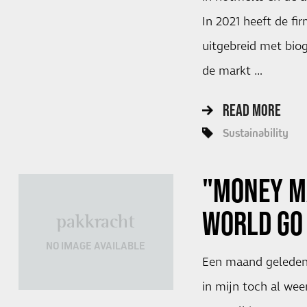
In 2021 heeft de fi
uitgebreid met bio
de markt …
READ MORE
Sustainability
"MONEY M
WORLD GO
pakkracht
NO IMAGE AVAILABLE
Een maand geleden 
in mijn toch al weer