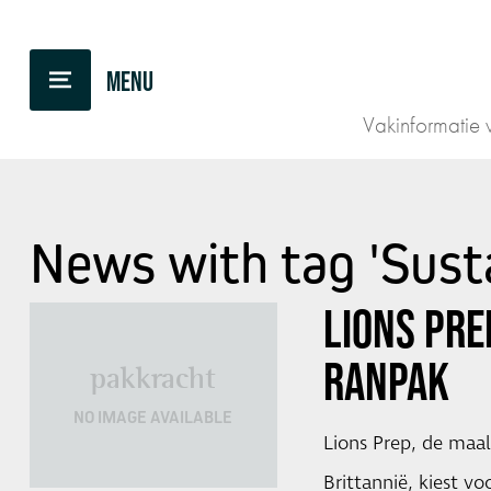
Vakinformatie v
News with tag 'Susta
LIONS PRE
RANPAK
pakkracht
NO IMAGE AVAILABLE
Lions Prep, de maal
Brittannië, kiest v