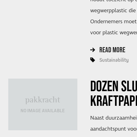
wegwerpplastic die p
Ondernemers moete
voor plastic wegwe
READ MORE
Sustainability
DOZEN SLU
KRAFTPAP
pakkracht
NO IMAGE AVAILABLE
Naast duurzaamheid
aandachtspunt voor