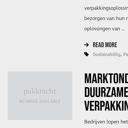
verpakkingsoplossi
bezorgen van hun m
oplossingen van …
READ MORE
Sustainability
Pa
MARKTON
DUURZAM
pakkracht
VERPAKKI
NO IMAGE AVAILABLE
Bedrijven lopen het