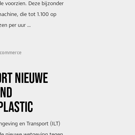
e voorzien. Deze bijzonder
achine, die tot 1.100 op
en per uur …
-commerce
ORT NIEUWE
OND
LASTIC
geving en Transport (ILT)
de nieuwe wetgeving tegen