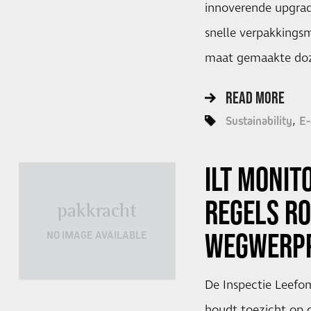
innoverende upgrad
snelle verpakkingsm
maat gemaakte doz
READ MORE
Sustainability
E
ILT MONIT
REGELS R
pakkracht
WEGWERPP
NO IMAGE AVAILABLE
De Inspectie Leefom
houdt toezicht op 