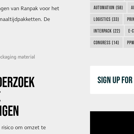
AUTOMATION (58)
A
ngen van Ranpak voor het
aaltijdpakketten. De
LOGISTICS (33)
PRI
INTERPACK (22)
E-
CONGRESS (14)
PPW
ckaging material
DERZOEK
SIGN UP FO
E
NGEN
 risico om omzet te