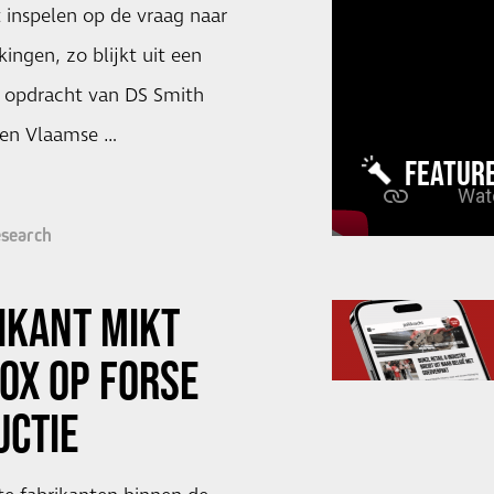
et inspelen op de vraag naar
ngen, zo blijkt uit een
 opdracht van DS Smith
 en Vlaamse …
FEATUR
search
IKANT MIKT
OX OP FORSE
UCTIE