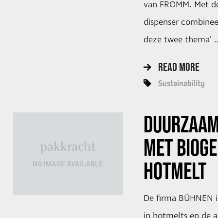
van FROMM. Met de 
dispenser combineer
deze twee thema' 
READ MORE
Sustainability
DUURZAAM
MET BIOG
pakkracht
HOTMELT
NO IMAGE AVAILABLE
De firma BÜHNEN in
in hotmelts en de a