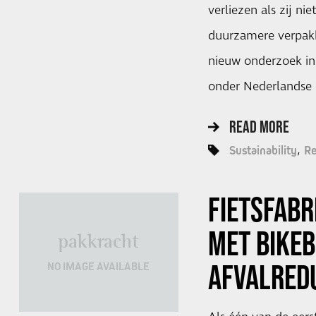
verliezen als zij ni
duurzamere verpakki
nieuw onderzoek in
onder Nederlandse
READ MORE
Sustainability
Re
FIETSFABR
MET BIKEB
pakkracht
AFVALRED
NO IMAGE AVAILABLE