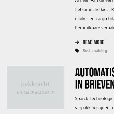
Als één van de eers
fietsbranche kiest R
e-bikes en cargo-bi
herbruikbare verpa
READ MORE
Sustainability
AUTOMATI
IN BRIEV
pakkracht
NO IMAGE AVAILABLE
Sparck Technologie
verpakkingslijnen, 