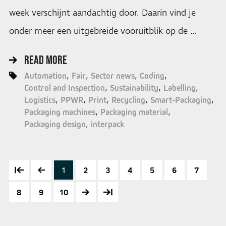
week verschijnt aandachtig door. Daarin vind je
onder meer een uitgebreide vooruitblik op de …
READ MORE
Automation
Fair
Sector news
Coding
Control and Inspection
Sustainability
Labelling
Logistics
PPWR
Print
Recycling
Smart-Packaging
Packaging machines
Packaging material
Packaging design
interpack
1
2
3
4
5
6
7
8
9
10