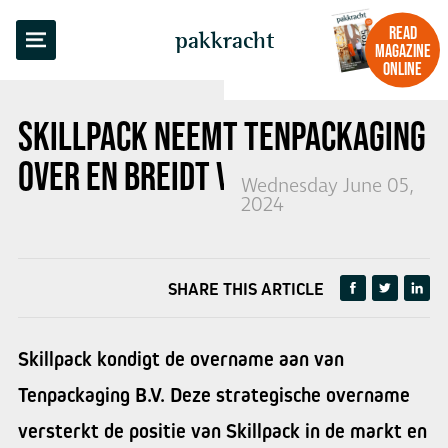
BACK TO OVERVIEW
READ
pakkracht
MAGAZINE
ONLINE
SKILLPACK NEEMT TENPACKAGING
OVER EN BREIDT VERDER UIT
Wednesday June 05,
2024
SHARE THIS ARTICLE
Skillpack kondigt de overname aan van
Tenpackaging B.V. Deze strategische overname
versterkt de positie van Skillpack in de markt en