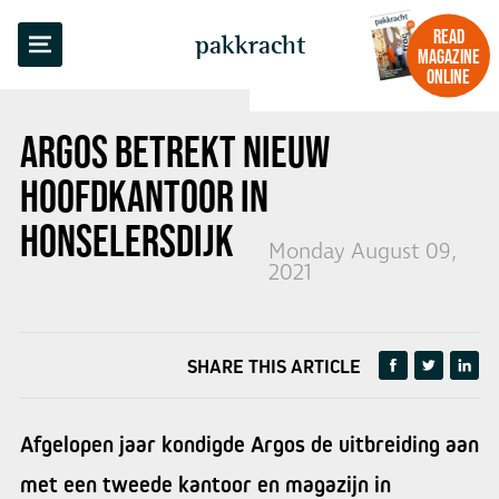
BACK TO OVERVIEW
READ
pakkracht
MAGAZINE
ONLINE
ARGOS BETREKT NIEUW
HOOFDKANTOOR IN
HONSELERSDIJK
Monday August 09,
2021
SHARE THIS ARTICLE
Afgelopen jaar kondigde Argos de uitbreiding aan
met een tweede kantoor en magazijn in