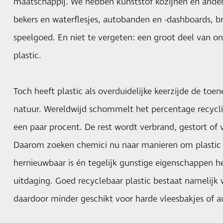
maatschappij. We hebben kunststof kozijnen en ander
bekers en waterflesjes, autobanden en -dashboards, br
speelgoed. En niet te vergeten: een groot deel van ons
plastic.
Toch heeft plastic als overduidelijke keerzijde de to
natuur. Wereldwijd schommelt het percentage recyclin
een paar procent. De rest wordt verbrand, gestort of v
Daarom zoeken chemici nu naar manieren om plastic 
hernieuwbaar is én tegelijk gunstige eigenschappen he
uitdaging. Goed recyclebaar plastic bestaat namelijk w
daardoor minder geschikt voor harde vleesbakjes of a