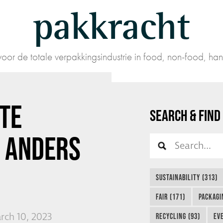
pakkracht
oor de totale verpakkingsindustrie in food, non-food, han
 TE
SEARCH & FIND
T ANDERS
SUSTAINABILITY (313)
FAIR (171)
PACKAGI
rch 10, 2023
RECYCLING (93)
EVE