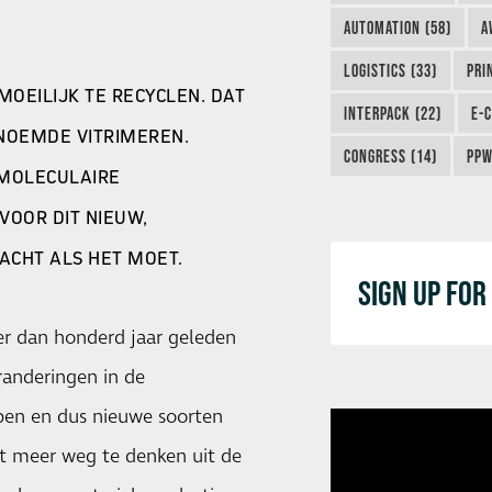
AUTOMATION (58)
A
LOGISTICS (33)
PRI
MOEILIJK TE RECYCLEN. DAT
INTERPACK (22)
E-
ENOEMDE VITRIMEREN.
CONGRESS (14)
PPW
OMOLECULAIRE
OOR DIT NIEUW,
ZACHT ALS HET MOET.
SIGN UP FO
eer dan honderd jaar geleden
randeringen in de
pen en dus nieuwe soorten
iet meer weg te denken uit de