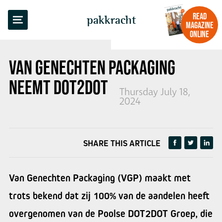
BACK TO OVERVIEW
READ
pakkracht
MAGAZINE
ONLINE
VAN GENECHTEN PACKAGING
NEEMT DOT2DOT SA OVER
Thursday July 18,
2024
SHARE THIS ARTICLE
Van Genechten Packaging (VGP) maakt met
trots bekend dat zij 100% van de aandelen heeft
overgenomen van de Poolse DOT2DOT Groep, die