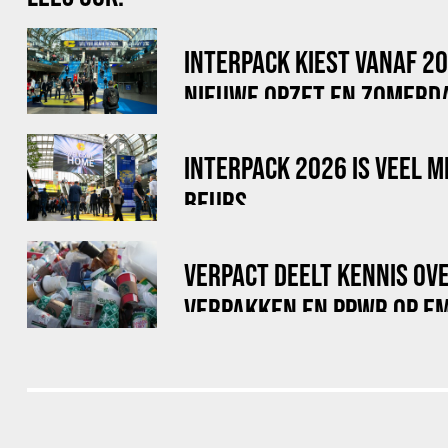
INTERPACK KIEST VANAF 2
NIEUWE OPZET EN ZOMERD
INTERPACK 2026 IS VEEL M
BEURS
VERPACT DEELT KENNIS O
VERPAKKEN EN PPWR OP E