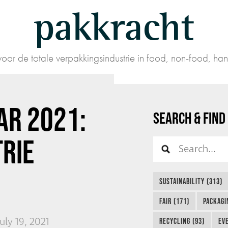
pakkracht
oor de totale verpakkingsindustrie in food, non-food, han
AR 2021:
SEARCH & FIND
TRIE
SUSTAINABILITY (313)
FAIR (171)
PACKAGI
ly 19, 2021
RECYCLING (93)
EVE