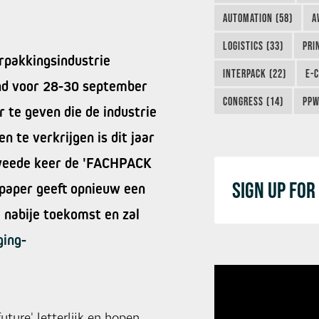
AUTOMATION (58)
A
LOGISTICS (33)
PRI
erpakkingsindustrie
INTERPACK (22)
E-
and voor 28-30 september
CONGRESS (14)
PPW
r te geven die de industrie
 te verkrijgen is dit jaar
weede keer de 'FACHPACK
SIGN UP FO
paper geeft opnieuw een
 nabije toekomst en zal
ing-
ure' letterlijk en hopen