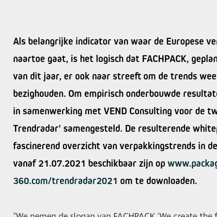
Als belangrijke indicator van waar de Europese v
naartoe gaat, is het logisch dat FACHPACK, gepl
van dit jaar, er ook naar streeft om de trends wee
bezighouden. Om empirisch onderbouwde resultaten
in samenwerking met VEND Consulting voor de t
Trendradar' samengesteld. De resulterende white
fascinerend overzicht van verpakkingstrends in de
vanaf 21.07.2021 beschikbaar zijn op
www.packag
360.com/trendradar2021
om te downloaden.
"We nemen de slogan van FACHPACK 'We create the fut