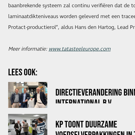
baanbrekende systeem zal continu verifiëren dat de 
laminaatdikteniveaus worden geleverd met een traceer
Protact-productierol”, aldus Hans den Hartog, Lead P
Meer informatie:
www.tatasteeleurope.com
LEES OOK:
DIRECTIEVERANDERING BI
INTERNATIONAL B.V.
KP TOONT DUURZAME
VOEDSELVERPAKKINGEN IN