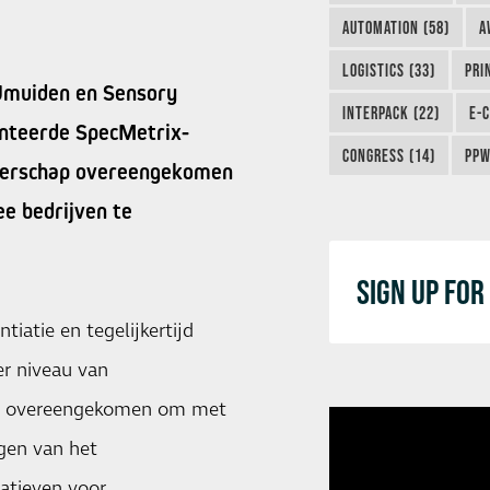
AUTOMATION (58)
A
LOGISTICS (33)
PRI
IJmuiden en Sensory
INTERPACK (22)
E-
enteerde SpecMetrix-
CONGRESS (14)
PPW
tnerschap overeengekomen
ee bedrijven te
SIGN UP FO
iatie en tegelijkertijd
r niveau van
zijn overeengekomen om met
gen van het
iatieven voor