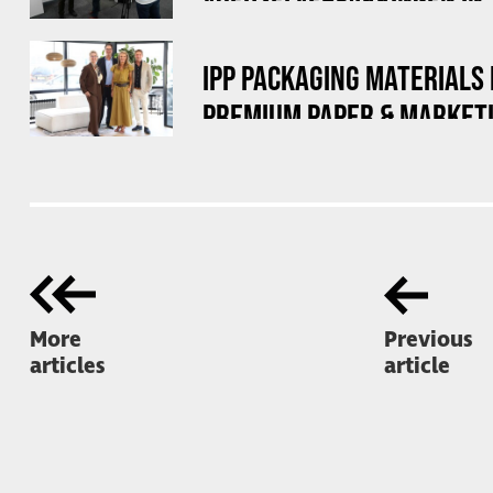
DOE MAAR DUURZAAM
IPP PACKAGING MATERIALS
PREMIUM PAPER & MARKETI
OVER
More
Previous
articles
article