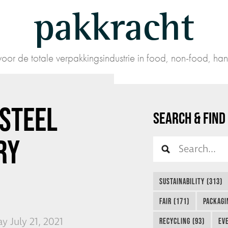
pakkracht
oor de totale verpakkingsindustrie in food, non-food, han
 STEEL
SEARCH & FIND
RY
SUSTAINABILITY (313)
FAIR (171)
PACKAGI
 July 21, 2021
RECYCLING (93)
EVE