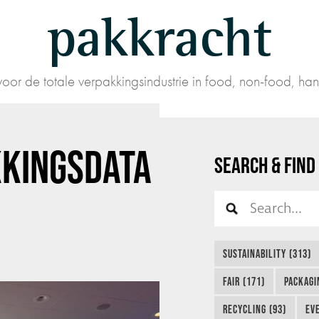
pakkracht
oor de totale verpakkingsindustrie in food, non-food, han
KKINGSDATA
SEARCH & FIND
SUSTAINABILITY (313)
FAIR (171)
PACKAGI
RECYCLING (93)
EVE