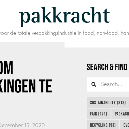
pakkracht
oor de totale verpakkingsindustrie in food, non-food, han
OM
SEARCH & FIND
INGEN TE
SUSTAINABILITY (313)
FAIR (171)
PACKAGI
December 15, 2020
RECYCLING (93)
EVE