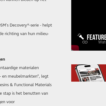
SM's Decovery®-serie - helpt
e richting van hun milieu-
FEATUR
gen
ntaardige materialen
k- en meubelmarkten”, legt
sins & Functional Materials
e stap is het benutten van
gen voor