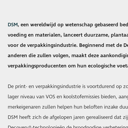
DSM
, een wereldwijd op wetenschap gebaseerd bedr
voeding en materialen, lanceert duurzame, planta
voor de verpakkingsindustrie. Beginnend met de 
anderen die zullen volgen, maakt deze aankondigin
verpakkingsproducenten om hun ecologische voeta
De print- en verpakkingsindustrie is voortdurend op z
lager niveau van VOS en koolstofemissies bieden, aan
merkeigenaren zullen helpen hun beloften inzake du
DSM heeft zich de afgelopen jaren gerealiseerd dat z
Decovery®-technologieën de broodnodige verbeterin