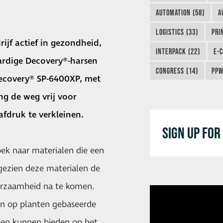
AUTOMATION (58)
A
LOGISTICS (33)
PRI
ijf actief in gezondheid,
INTERPACK (22)
E-
ardige Decovery®-harsen
CONGRESS (14)
PPW
Decovery® SP-6400XP, met
g de weg vrij voor
fdruk te verkleinen.
SIGN UP FO
oek naar materialen die een
gezien deze materialen de
urzaamheid na te komen.
ijn op planten gebaseerde
gen kunnen bieden op het