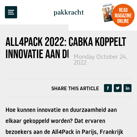
BACK TO OVERVIEW
READ
pakkracht
MAGAZINE
ONLINE
ALL4PACK 2022: CABKA KOPPELT
INNOVATIE AAN DUURZAAMHEID
Monday October 24,
2022
SHARE THIS ARTICLE
Hoe kunnen innovatie en duurzaamheid aan
elkaar gekoppeld worden? Dat ervaren
bezoekers aan de All4Pack in Parijs, Frankrijk