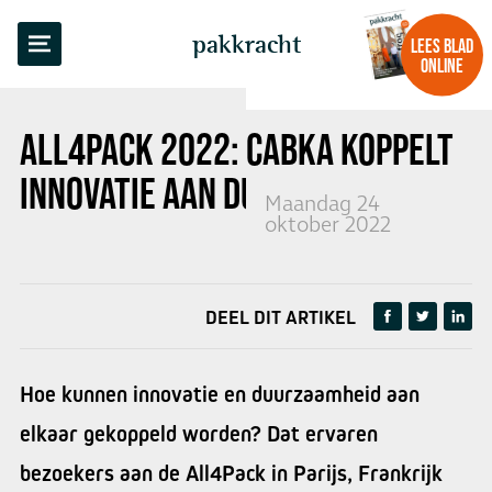
TERUG NAAR OVERZICHT
pakkracht
LEES BLAD
ONLINE
ALL4PACK 2022: CABKA KOPPELT
INNOVATIE AAN DUURZAAMHEID
Maandag 24
oktober 2022
DEEL DIT ARTIKEL
Hoe kunnen innovatie en duurzaamheid aan
elkaar gekoppeld worden? Dat ervaren
bezoekers aan de All4Pack in Parijs, Frankrijk