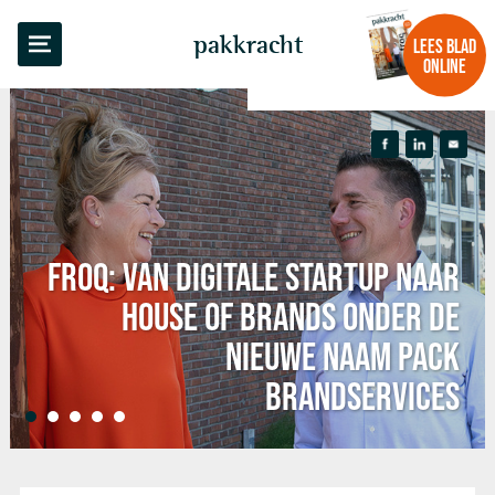
pakkracht
LEES BLAD
ONLINE
FROQ: VAN DIGITALE STARTUP NAAR
HOUSE OF BRANDS ONDER DE
NIEUWE NAAM PACK
BRANDSERVICES
•
•
•
•
•