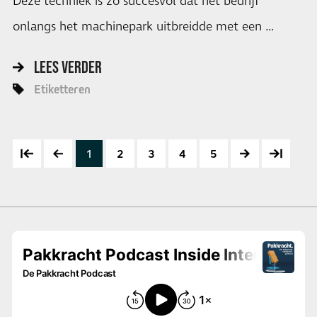
Deze techniek is zo succesvol dat het bedrijf
onlangs het machinepark uitbreidde met een …
LEES VERDER
Etiketteren
1
2
3
4
5