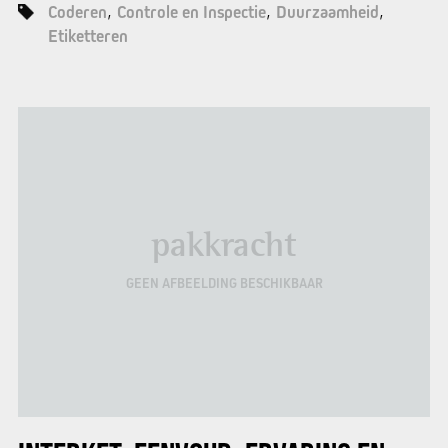
Coderen
Controle en Inspectie
Duurzaamheid
Etiketteren
pakkracht
GEEN AFBEELDING BESCHIKBAAR