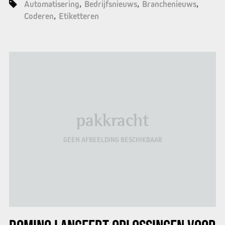
Automatisering
Bedrijfsnieuws
Branchenieuws
Coderen
Etiketteren
pakkracht
GEEN AFBEELDING BESCHIKBAAR