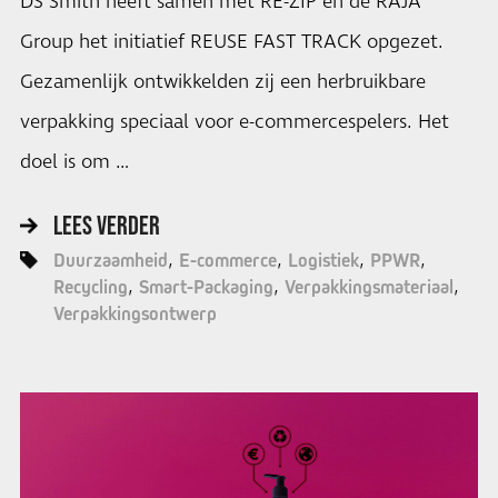
DS Smith heeft samen met RE-ZIP en de RAJA
Group het initiatief REUSE FAST TRACK opgezet.
Gezamenlijk ontwikkelden zij een herbruikbare
verpakking speciaal voor e-commercespelers. Het
doel is om …
LEES VERDER
Duurzaamheid
E-commerce
Logistiek
PPWR
Recycling
Smart-Packaging
Verpakkingsmateriaal
Verpakkingsontwerp