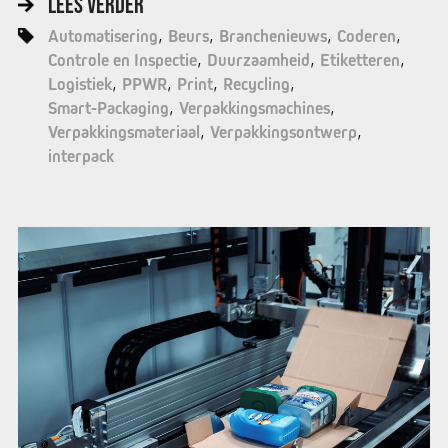
LEES VERDER
Automatisering
Beurs
Branchenieuws
Coderen
Controle en Inspectie
Duurzaamheid
Etiketteren
Logistiek
PPWR
Print
Recycling
Smart-Packaging
Verpakkingsmachines
Verpakkingsmateriaal
Verpakkingsontwerp
interpack