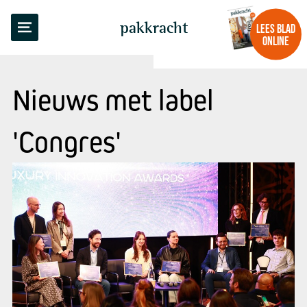
pakkracht
LEES BLAD
ONLINE
Nieuws met label
'Congres'