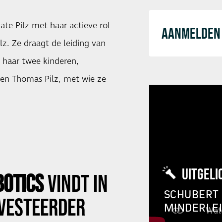
ate Pilz met haar actieve rol
AANMELDEN 
ilz. Ze draagt de leiding van
n haar twee kinderen,
en Thomas Pilz, met wie ze
UITGELI
BOTICS
​ ​VINDT​ ​IN​
SCHUBERT 
INVESTEERDER​ ​
MINDERLE