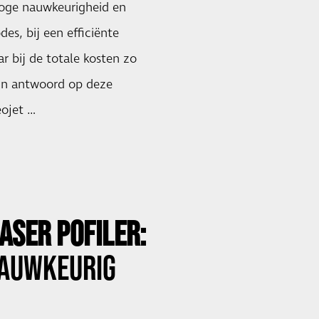
hoge nauwkeurigheid en
es, bij een efficiënte
ar bij de totale kosten zo
 In antwoord op deze
eojet …
LASER POFILER:
NAUWKEURIG