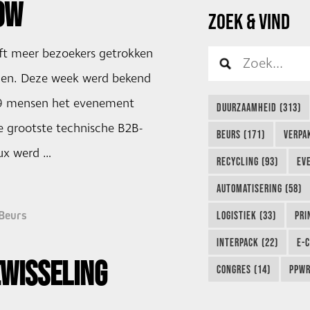
OW
ZOEK & VIND
t meer bezoekers getrokken
den. Deze week werd bekend
09 mensen het evenement
DUURZAAMHEID (313)
 grootste technische B2B-
BEURS (171)
VERPA
ux werd …
RECYCLING (93)
EVE
AUTOMATISERING (58)
Beurs
LOGISTIEK (33)
PRI
INTERPACK (22)
E-
EWISSELING
CONGRES (14)
PPWR