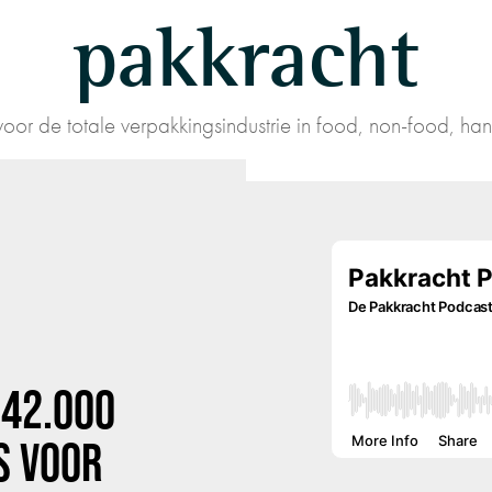
pakkracht
oor de totale verpakkingsindustrie in food, non-food, han
N
42.000
S
VOOR