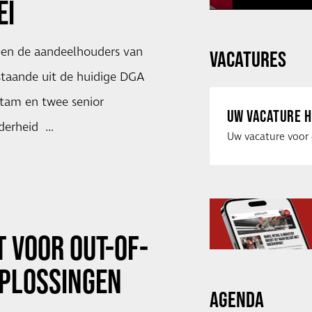
EI
ben​ ​de​ ​aandeelhouders​ ​van​ ​
VACATURES
taande​ ​uit​ ​de huidige​ ​DGA​ ​
tam​ ​en​ ​twee​ ​senior​ ​
UW VACATURE H
derheid​ ​ …
T VOOR
OUT-OF-
PLOSSINGEN
AGENDA