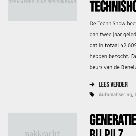
TECHNISH
GEEN AFBEELDING BESCHIKBAAR
De TechniShow heef
dan twee jaar gele
dat in totaal 42.6
hebben bezocht. De
beurs van de Benel
LEES VERDER
Automatisering
GENERATI
BIJ
PILZ
pakkracht