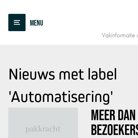
Vakinformatie v
Nieuws met label
'Automatisering'
MEER DA
BEZOEKER
pakkracht