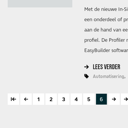
Met de nieuwe In-Si
een onderdeel of p
aan de hand van ee
profiel. De Profile
EasyBuilder softwa
LEES VERDER
Automatisering
1
2
3
4
5
6