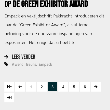
OP
DE GREEN EXHIBITOR AWARD
Empack en vaktijdschrift Pakkracht introduceren dit
jaar de “Green Exhibitor Award”, als ultieme
beloning voor de duurzame inspanningen van
exposanten. Het enige dat u hoeft te …
LEES VERDER
Award
Beurs
Empack
1
2
3
4
5
6