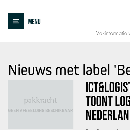
Vakinformatie v
Nieuws met label 'B
ICT&LOGIS
TOONT LOG
pakkracht
NEDERLAND
GEEN AFBEELDING BESCHIKBAAR