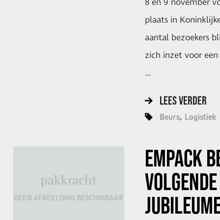
8 en 9 november vo
plaats in Koninklijk
aantal bezoekers bl
zich inzet voor een
…
LEES VERDER
Beurs
Logistiek
EMPACK B
VOLGENDE
pakkracht
JUBILEUME
GEEN AFBEELDING BESCHIKBAAR