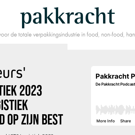
pakkracht
oor de totale verpakkingsindustrie in food, non-food, han
eurs'
TIEK 2023
ISTIEK
 OP ZIJN BEST