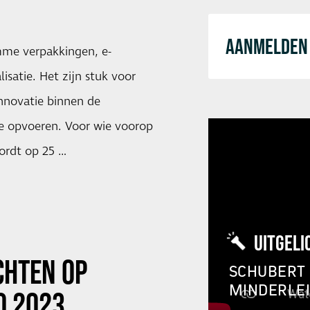
AANMELDEN 
me verpakkingen, e-
satie. Het zijn stuk voor
innovatie binnen de
ie opvoeren. Voor wie voorop
wordt op 25 …
UITGELI
CHTEN OP
SCHUBERT 
MINDERLE
O 2023