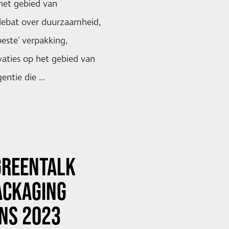
het gebied van
debat over duurzaamheid,
beste' verpakking,
aties op het gebied van
gentie die …
GREENTALK
ACKAGING
NS 2023