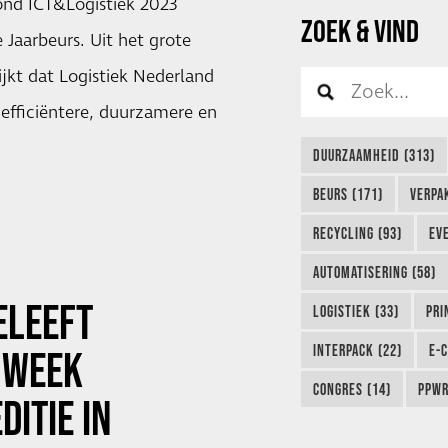
nd ICT&Logistiek 2023
ZOEK & VIND
e Jaarbeurs. Uit het grote
ijkt dat Logistiek Nederland
 efficiëntere, duurzamere en
DUURZAAMHEID (313)
BEURS (171)
VERPA
RECYCLING (93)
EVE
AUTOMATISERING (58)
ELEEFT
LOGISTIEK (33)
PRI
INTERPACK (22)
E-
 WEEK
CONGRES (14)
PPWR
DITIE IN