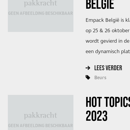
BELGIË
pakkracht
GEEN AFBEELDING BESCHIKBAAR
Empack België is kl
op 25 & 26 oktober 
wordt gevierd in de
een dynamisch plat
LEES VERDER
Beurs
HOT TOPIC
2023
pakkracht
GEEN AFBEELDING BESCHIKBAAR