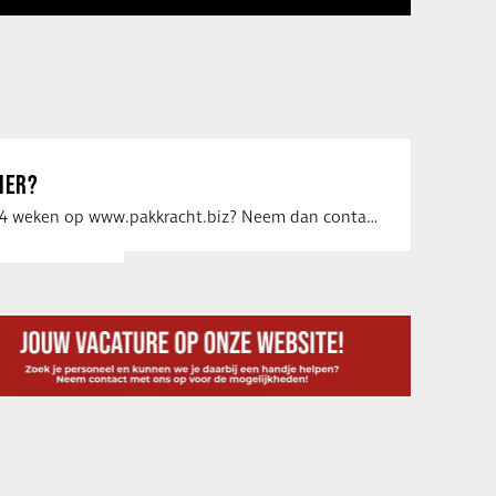
IER?
Uw vacature voor 4 weken op www.pakkracht.biz? Neem dan contact op met Yannick van …