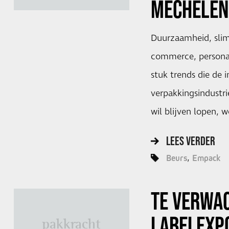
MECHELEN
Duurzaamheid, slim
commerce, personali
stuk trends die de 
verpakkingsindustr
wil blijven lopen, 
LEES VERDER
Beurs
Empack
TE VERWA
LABELEXP
pakkracht