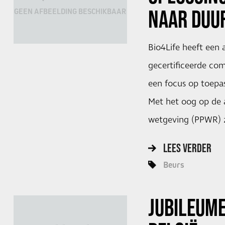
NAAR DUU
GEEN AFBEELDING BESCHIKBAAR
Bio4Life heeft een 
gecertificeerde co
een focus op toepas
Met het oog op de
wetgeving (PPWR) z
LEES VERDER
Beurs
JUBILEUME