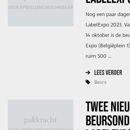
GEEN AFBEELDING BESCHIKBAAR
Nog een paar dagen 
LabelExpo 2023. V
14 oktober is de be
Expo (Belgiëplein 1
ruim 500 …
LEES VERDER
Beurs
TWEE NIE
BEURSOND
pakkracht