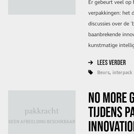
Er gebeurt veel op 
verpakkingen: het 
discussies over de '
baanbrekende innov
kunstmatige intelli
LEES VERDER
Beurs
interpack
NO MORE 
TIJDENS P
pakkracht
INNOVATIO
GEEN AFBEELDING BESCHIKBAAR