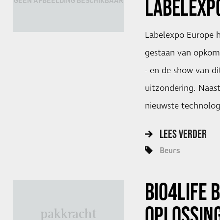
LABELEXP
GEEN AFBEELDING BESCHIKBAAR
Labelexpo Europe he
gestaan van opkome
- en de show van di
uitzondering. Naas
nieuwste technolog
LEES VERDER
Beurs
BIO4LIFE 
OPLOSSING
pakkracht