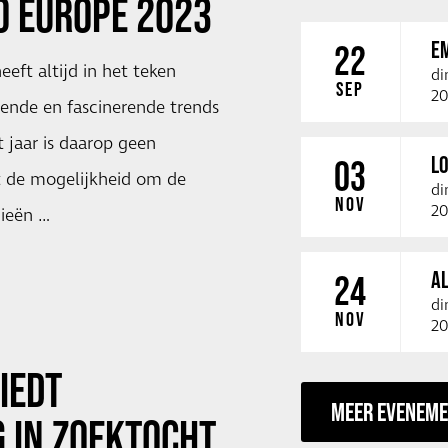
O EUROPE 2023
E
22
eft altijd in het teken
di
SEP
20
nde en fascinerende trends
t jaar is daarop geen
LO
03
t de mogelijkheid om de
di
NOV
20
ieën …
A
24
di
NOV
20
BIEDT
MEER EVENEM
 IN ZOEKTOCHT