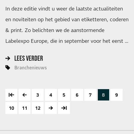
In deze editie vindt u weer de laatste actualiteiten
en noviteiten op het gebied van etiketteren, coderen
& print. Zo belichten we de aanstormende
Labelexpo Europe, die in september voor het eerst …
LEES VERDER
Branchenieuws
3
4
5
6
7
8
9
10
11
12