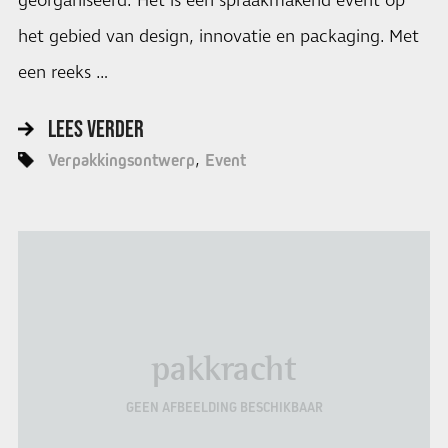
georganiseerd. Het is een spraakmakend event op
het gebied van design, innovatie en packaging. Met
een reeks …
LEES VERDER
Verpakkingsontwerp
Event
pakkracht
GEEN AFBEELDING BESCHIKBAAR