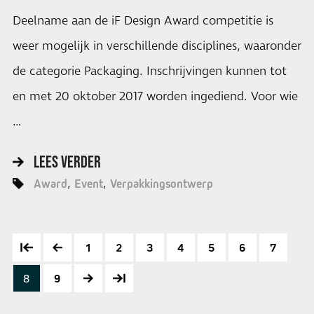
Deelname aan de iF Design Award competitie is
weer mogelijk in verschillende disciplines, waaronder
de categorie Packaging. Inschrijvingen kunnen tot
en met 20 oktober 2017 worden ingediend. Voor wie
…
LEES VERDER
Award
Event
Verpakkingsontwerp
1
2
3
4
5
6
7
8
9