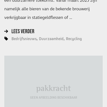
een duurzamere toekomst. Vanaf maart 2025 zijn
namelijk alle bieren van de bekende brouwerij
verkrijgbaar in statiegeldflessen of …
LEES VERDER
Bedrijfsnieuws
Duurzaamheid
Recycling
pakkracht
GEEN AFBEELDING BESCHIKBAAR