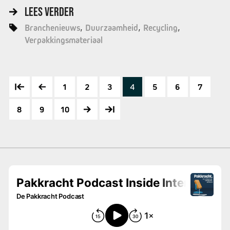
LEES VERDER
Branchenieuws
Duurzaamheid
Recycling
Verpakkingsmateriaal
1
2
3
4
5
6
7
8
9
10