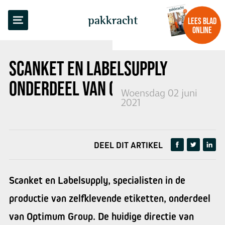
TERUG NAAR OVERZICHT
pakkracht
LEES BLAD
ONLINE
SCANKET EN LABELSUPPLY
ONDERDEEL VAN OPTIMUM GROUP
Woensdag 02 juni
2021
DEEL DIT ARTIKEL
Scanket en Labelsupply, specialisten in de
productie van zelfklevende etiketten, onderdeel
van Optimum Group. De huidige directie van