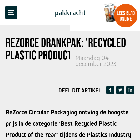
TERUG NAAR OVERZICHT
pakkracht
LEES BLAD
ONLINE
REZORCE DRANKPAK: 'RECYCLED
PLASTIC PRODUCT OF THE YEAR'
Maandag 04
december 2023
DEEL DIT ARTIKEL
ReZorce Circular Packaging ontving de hoogste
prijs in de categorie ‘Best Recycled Plastic
Product of the Year’ tijdens de Plastics Industry