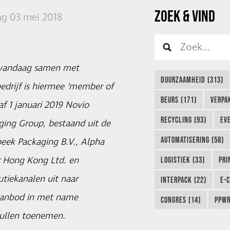
ZOEK & VIND
g 03 mei 2018
f vandaag samen met
DUURZAAMHEID (313)
edrijf is hiermee ‘member of
BEURS (171)
VERPA
f 1 januari 2019 Novio
RECYCLING (93)
EVE
ging Group, bestaand uit de
AUTOMATISERING (58)
beek Packaging B.V., Alpha
er Hong Kong Ltd. en
LOGISTIEK (33)
PRI
utiekanalen uit naar
INTERPACK (22)
E-
taanbod in met name
CONGRES (14)
PPWR
zullen toenemen.