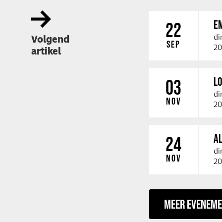
E
22
di
Volgend
SEP
20
artikel
LO
03
di
NOV
20
A
24
di
NOV
20
MEER EVENEM