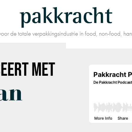
pakkracht
oor de totale verpakkingsindustrie in food, non-food, han
EERT MET
an