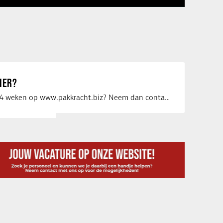
IER?
Uw vacature voor 4 weken op www.pakkracht.biz? Neem dan contact op met Yannick van …