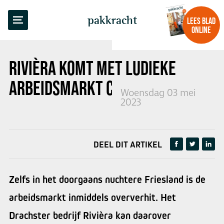
TERUG NAAR OVERZICHT
pakkracht
LEES BLAD
ONLINE
RIVIÈRA KOMT MET LUDIEKE
ARBEIDSMARKT CAMPAGNE
Woensdag 03 mei
2023
DEEL DIT ARTIKEL
Zelfs in het doorgaans nuchtere Friesland is de
arbeidsmarkt inmiddels oververhit. Het
Drachster bedrijf Rivièra kan daarover