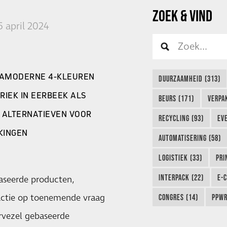
ZOEK & VIND
5 april 2024
TRAMODERNE 4-KLEUREN
DUURZAAMHEID (313)
IEK IN EERBEEK ALS
BEURS (171)
VERPA
 ALTERNATIEVEN VOOR
RECYCLING (93)
EVE
KINGEN
AUTOMATISERING (58)
LOGISTIEK (33)
PRI
INTERPACK (22)
E-
aseerde producten,
reactie op toenemende vraag
CONGRES (14)
PPWR
rvezel gebaseerde