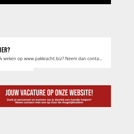
IER?
Uw vacature voor 4 weken op www.pakkracht.biz? Neem dan contact op met Yannick van …