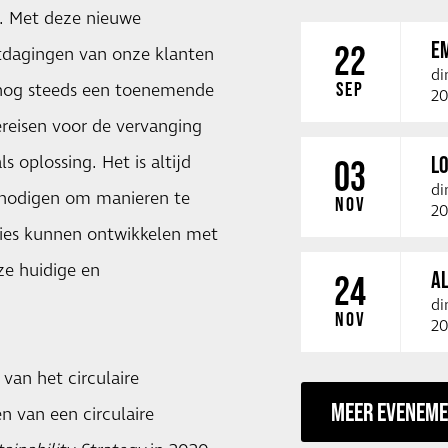
t. Met deze nieuwe
E
22
itdagingen van onze klanten
di
SEP
 nog steeds een toenemende
20
reisen voor de vervanging
 oplossing. Het is altijd
LO
03
di
e nodigen om manieren te
NOV
20
ies kunnen ontwikkelen met
nze huidige en
A
24
di
NOV
20
van het circulaire
MEER EVENEM
n van een circulaire