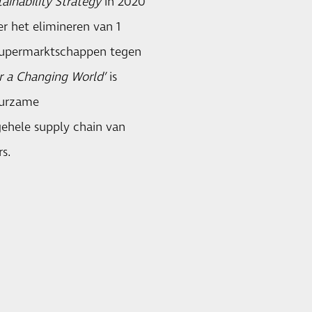
ainability Strategy
in 2020
r het elimineren van 1
e supermarktschappen tegen
r a Changing World’
is
uurzame
ehele supply chain van
s.