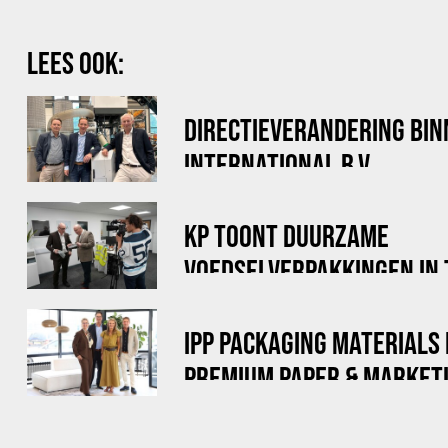
LEES OOK:
DIRECTIEVERANDERING BI
INTERNATIONAL B.V.
KP TOONT DUURZAME
VOEDSELVERPAKKINGEN IN
DOE MAAR DUURZAAM
IPP PACKAGING MATERIALS
PREMIUM PAPER & MARKETI
OVER