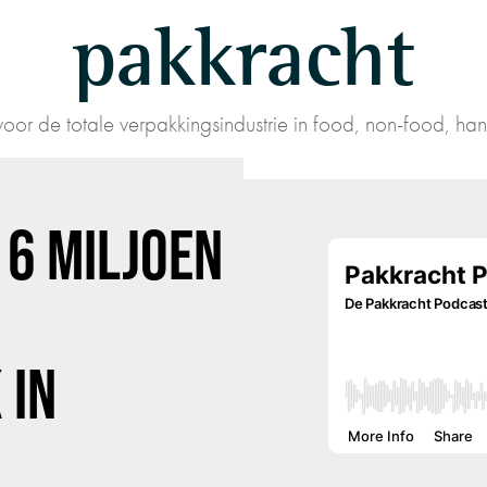
pakkracht
oor de totale verpakkingsindustrie in food, non-food, han
 6 MILJOEN
 IN