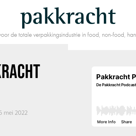
pakkracht
oor de totale verpakkingsindustrie in food, non-food, han
KRACHT
06 mei 2022