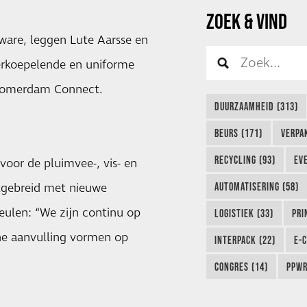
ZOEK & VIND
tware, leggen Lute Aarsse en
rkoepelende en uniforme
u Zomerdam Connect.
DUURZAAMHEID (313)
BEURS (171)
VERPA
RECYCLING (93)
EVE
voor de pluimvee-, vis- en
itgebreid met nieuwe
AUTOMATISERING (58)
eulen: “We zijn continu op
LOGISTIEK (33)
PRI
he aanvulling vormen op
INTERPACK (22)
E-
CONGRES (14)
PPWR