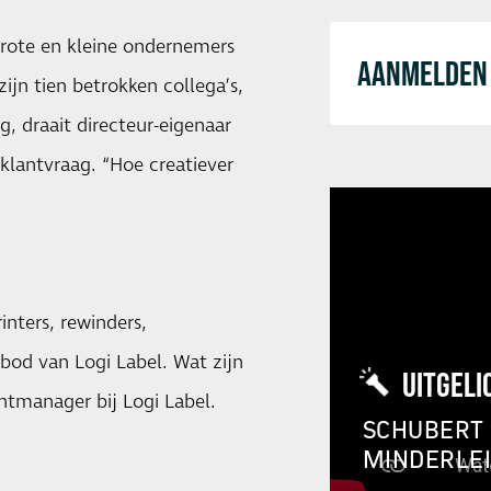
rote en kleine ondernemers
AANMELDEN 
ijn tien betrokken collega’s,
g, draait directeur-eigenaar
klantvraag. “Hoe creatiever
inters, rewinders,
nbod van Logi Label. Wat zijn
UITGELI
ntmanager bij Logi Label.
SCHUBERT 
MINDERLE