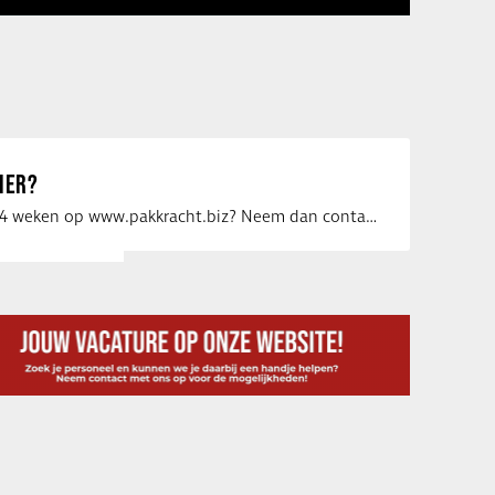
IER?
Uw vacature voor 4 weken op www.pakkracht.biz? Neem dan contact op met Yannick van …