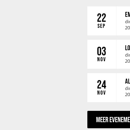
E
22
di
SEP
20
LO
03
di
NOV
20
A
24
di
NOV
20
MEER EVENEM