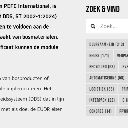
 PEFC International, is
ZOEK & VIND
R DDS, ST 2002-1:2024)
en te voldoen aan de
aakt van bosmaterialen.
DUURZAAMHEID (313)
ificaat kunnen de module
BEURS (171)
VERPA
RECYCLING (93)
EVE
n van bosproducten of
AUTOMATISERING (58)
ule implementeren. Het
LOGISTIEK (33)
PRI
idssysteem (DDS) dat in lijn
INTERPACK (22)
E-
 met als doel de EUDR eisen
CONGRES (14)
PPWR