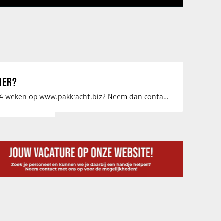
IER?
Uw vacature voor 4 weken op www.pakkracht.biz? Neem dan contact op met Yannick van …