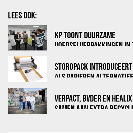
LEES OOK:
KP TOONT DUURZAME
VOEDSELVERPAKKINGEN IN
DOE MAAR DUURZAAM
STOROPACK INTRODUCEERT
ALS PAPIEREN ALTERNATIE
LUCHTKUSSENFOLIE
VERPACT, BVDER EN HEALI
SAMEN AAN EXTRA RECYCLI
VOOR BIG BAGS