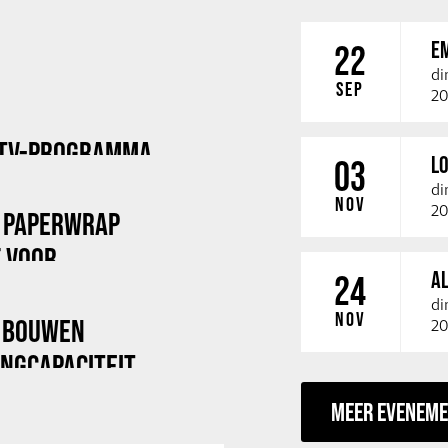
E
22
di
SEP
20
 TV-PROGRAMMA
LO
03
di
NOV
20
 PAPERWRAP
F VOOR
A
24
di
NOV
X BOUWEN
20
NGCAPACITEIT
MEER EVENEM