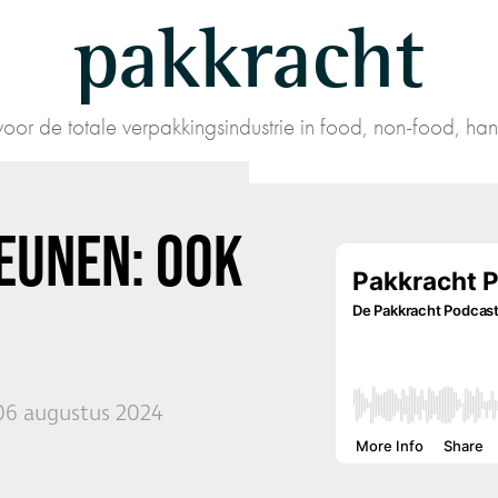
pakkracht
oor de totale verpakkingsindustrie in food, non-food, han
EUNEN: OOK
06 augustus 2024