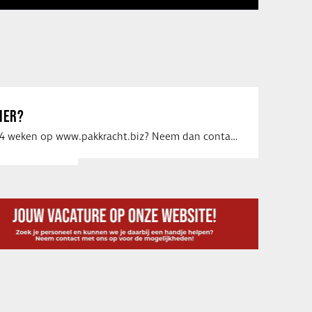
IER?
Uw vacature voor 4 weken op www.pakkracht.biz? Neem dan contact op met Yannick van …