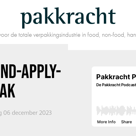
pakkracht
oor de totale verpakkingsindustrie in food, non-food, han
AND-APPLY-
PAK
 06 december 2023