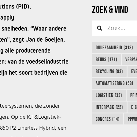
tions (PID),
ZOEK & VIND
-apply
 snelheden. “Waar andere
ken”, zegt Jan de Goeijen,
DUURZAAMHEID (313)
g alle producerende
BEURS (171)
VERPA
en: van de voedselindustrie
RECYCLING (93)
EVE
ijn het soort bedrijven die
AUTOMATISERING (58)
LOGISTIEK (33)
PRI
etteersystemen, die zonder
INTERPACK (22)
E-
gen. Op de ICT&Logistiek-
CONGRES (14)
PPWR
50 P2 Linerless Hybrid, een