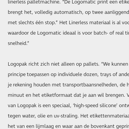
linerless palletmachine. “De Logomatic print een etike
brengt het, volledig automatisch, op twee aanliggend
met slechts één stop.” Het Linerless materiaal is al vo
waardoor de Logomatic ideaal is voor batch- of real 
snelheid.”
Logopak richt zich niet alleen op pallets. “We kunnen
principe toepassen op individuele dozen, trays of an
je rekening houden met transportbaansnelheden, de 
minuut en het etiketformaat dat je aan wil brengen. V
van Logopak is een speciaal, ‘high-speed silicone’ ont
tegen water, olie en uv-straling. Het etikettenmateriaa
het van een lijmlaag en waar aan de bovenkant geprin