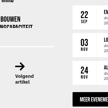
F VOOR
E
22
X BOUWEN
di
SEP
20
NGCAPACITEIT
LO
03
di
NOV
20
A
24
di
Volgend
NOV
20
artikel
MEER EVENEM