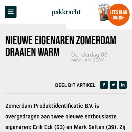
TERUG NAAR OVERZICHT
pakkracht
LEES BLAD
ONLINE
NIEUWE EIGENAREN ZOMERDAM
DRAAIEN WARM
Donderdag 08
februari 2024
DEEL DIT ARTIKEL
Zomerdam Produktidentificatie B.V. is
overgedragen aan twee nieuwe enthousiaste
eigenaren: Erik Eck (53) en Mark Selten (39). Zij