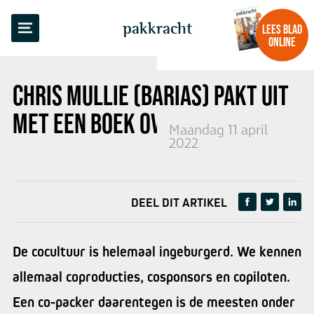
TERUG NAAR OVERZICHT
pakkracht
LEES BLAD
ONLINE
CHRIS MULLIE (BARIAS) PAKT UIT
MET
EEN BOEK OVER INPAKKEN
Maandag 11 april
2022
DEEL DIT ARTIKEL
De cocultuur is helemaal ingeburgerd. We kennen
allemaal coproducties, cosponsors en copiloten.
Een co-packer daarentegen is de meesten onder