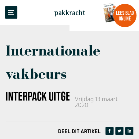
TERUG NAAR OVERZICHT
pakkracht
LEES BLAD
ONLINE
Internationale
vakbeurs
INTERPACK UITGESTELD TOT 2021
Vrijdag 13 maart
2020
DEEL DIT ARTIKEL