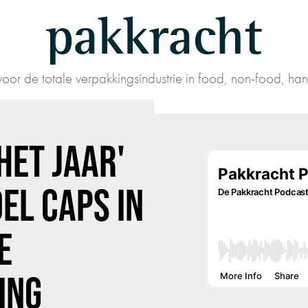
pakkracht
oor de totale verpakkingsindustrie in food, non-food, han
HET JAAR'
EL CAPS IN
E
ING