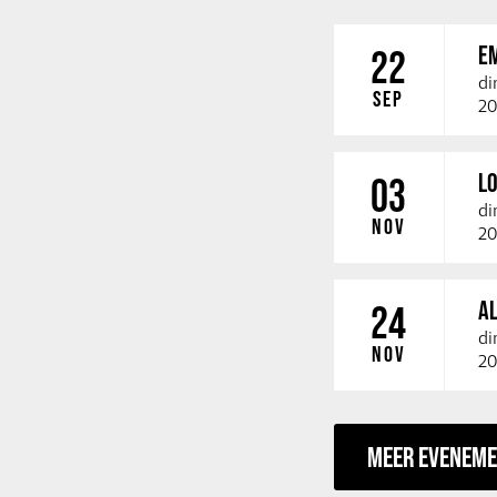
E
22
di
SEP
20
LO
03
di
NOV
20
A
24
di
NOV
20
MEER EVENEM