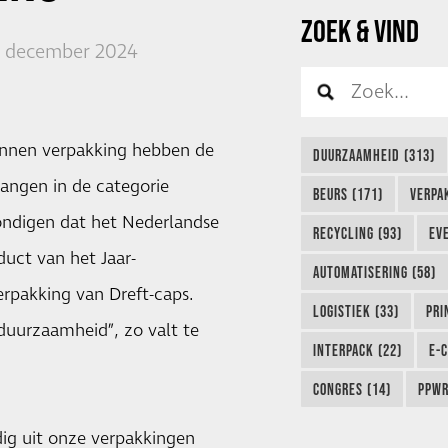
ZOEK & VIND
13 december 2024
onnen verpakking hebben de
DUURZAAMHEID (313)
vangen in de categorie
BEURS (171)
VERPA
ndigen dat het Nederlandse
RECYCLING (93)
EVE
uct van het Jaar-
AUTOMATISERING (58)
rpakking van Dreft-caps.
LOGISTIEK (33)
PRI
duurzaamheid”, zo valt te
INTERPACK (22)
E-
CONGRES (14)
PPWR
dig uit onze verpakkingen