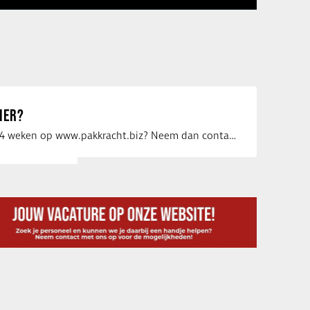
IER?
Uw vacature voor 4 weken op www.pakkracht.biz? Neem dan contact op met Yannick van …