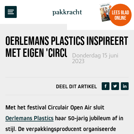
TERUG NAAR OVERZICHT
pakkracht
LEES BLAD
ONLINE
OERLEMANS PLASTICS INSPIREERT
MET EIGEN 'CIRCULAIR' FESTIVAL
Donderdag 15 juni
2023
DEEL DIT ARTIKEL
Met het festival Circulair Open Air sluit
Oerlemans Plastics
haar 50-jarig jubileum af in
stijl. De verpakkingsproducent organiseerde