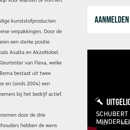
hop voor klanten te vormen.
AANMELDEN 
rdige kunststofproducten
verse verpakkingen. Door de
ren een sterke positie
als Axalta en AkzoNobel.
leurtester van Flexa, welke
 Bema bestaat uit twee
zee en (sinds 2004) een
nemers bij het bedrijf actief.
UITGELI
SCHUBERT 
genomen door de drie
MINDERLE
elhouders hebben de wens