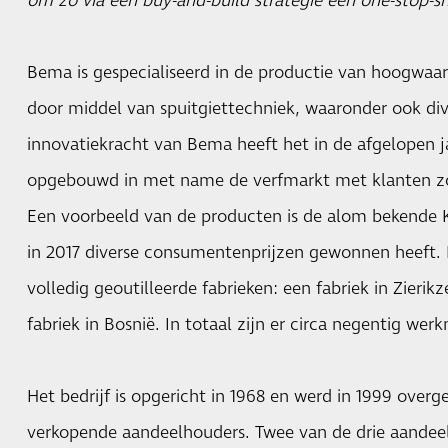
om zo via een buy-and-build strategie een one-stop-s
Bema is gespecialiseerd in de productie van hoogwaa
door middel van spuitgiettechniek, waaronder ook di
innovatiekracht van Bema heeft het in de afgelopen ja
opgebouwd in met name de verfmarkt met klanten zo
Een voorbeeld van de producten is de alom bekende K
in 2017 diverse consumentenprijzen gewonnen heeft.
volledig geoutilleerde fabrieken: een fabriek in Zierik
fabriek in Bosnië. In totaal zijn er circa negentig werk
Het bedrijf is opgericht in 1968 en werd in 1999 over
verkopende aandeelhouders. Twee van de drie aande