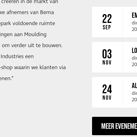
creëren in de markt van
uwe afnemers van Bema
E
22
epark voldoende ruimte
di
SEP
20
mingen aan Moulding
n om verder uit te bouwen.
LO
03
 Industries een
di
NOV
20
-shop waarin we klanten via
enen.”
A
24
di
NOV
20
MEER EVENEM