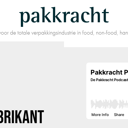
pakkracht
oor de totale verpakkingsindustrie in food, non-food, han
BRIKANT