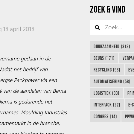
ZOEK & VIND
18 april 2018
DUURZAAMHEID (313)
overname gedaan in de
BEURS (171)
VERPA
adat het bedrijf van
RECYCLING (93)
EVE
ergse Packpower via een
AUTOMATISERING (58)
% van de aandelen van Bema
LOGISTIEK (33)
PRI
rkema is gedurende het
INTERPACK (22)
E-
rnames. Moulding Industries
CONGRES (14)
PPWR
rnamemarkt in de branche,