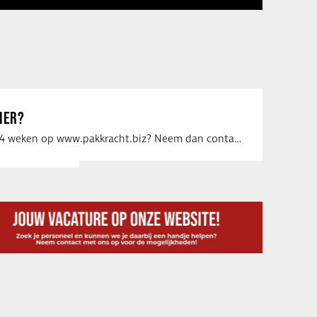
IER?
Uw vacature voor 4 weken op www.pakkracht.biz? Neem dan contact op met Yannick van …