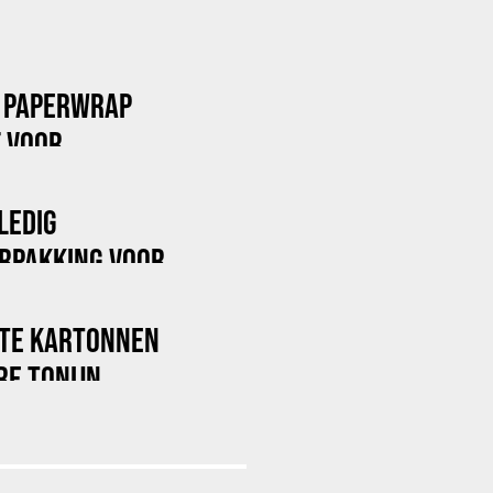
 PAPERWRAP
F VOOR
LEDIG
ERPAKKING VOOR
STE KARTONNEN
RE TONIJN