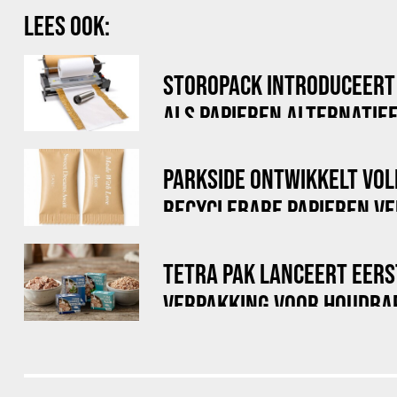
LEES OOK:
STOROPACK INTRODUCEERT
ALS PAPIEREN ALTERNATIE
LUCHTKUSSENFOLIE
PARKSIDE ONTWIKKELT VOL
RECYCLEBARE PAPIEREN V
SOFI'S COOKIES
TETRA PAK LANCEERT EER
VERPAKKING VOOR HOUDBA