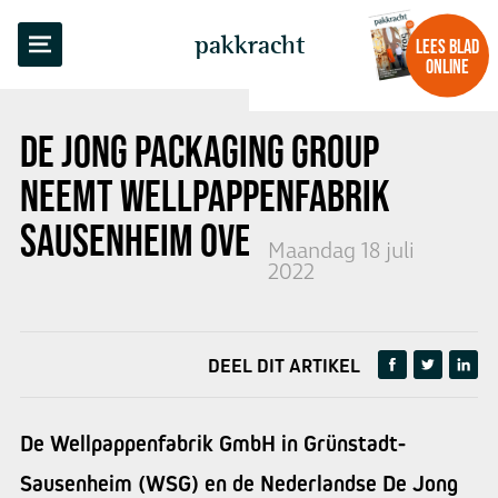
TERUG NAAR OVERZICHT
pakkracht
LEES BLAD
ONLINE
DE JONG PACKAGING GROUP
NEEMT WELLPAPPENFABRIK
SAUSENHEIM OVER
Maandag 18 juli
2022
DEEL DIT ARTIKEL
De Wellpappenfabrik GmbH in Grünstadt-
Sausenheim (WSG) en de Nederlandse De Jong