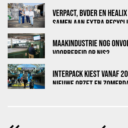
VERPACT, BVDER EN HEALI
SAMEN AAN EXTRA RECYCLI
VOOR BIG BAGS
MAAKINDUSTRIE NOG ONVO
VOORBEREID OP NIS2
INTERPACK KIEST VANAF 2
NIEUWE OPZET EN ZOMERD