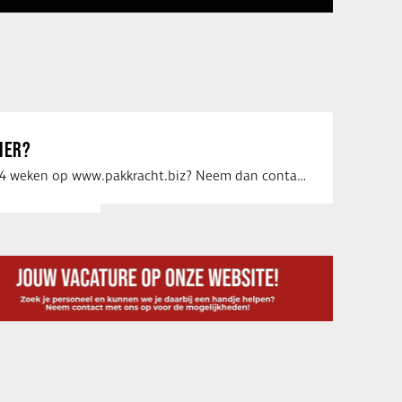
IER?
Uw vacature voor 4 weken op www.pakkracht.biz? Neem dan contact op met Yannick van …