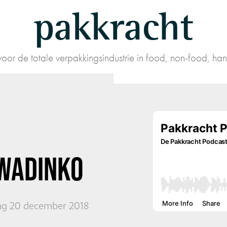
pakkracht
oor de totale verpakkingsindustrie in food, non-food, han
WADINKO
g 20 december 2018