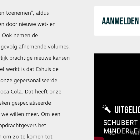
gen toenemen", aldus
AANMELDEN 
ten door nieuwe wet- en
n. Ook nemen de
ls gevolg afnemende volumes.
urlijk prachtige nieuwe kansen
l werkt is dat Eshuis de
 onze gepersonaliseerde
oca Cola. Dat heeft onze
eken gespecialiseerde
UITGELI
r we willen meer. Om een
SCHUBERT 
 opdrachtgevers het
MINDERLE
en om zo te komen tot