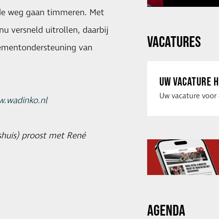
 de weg gaan timmeren. Met
versneld uitrollen, daarbij
VACATURES
ementondersteuning van
UW VACATURE H
.wadinko.nl
shuis) proost met René
AGENDA