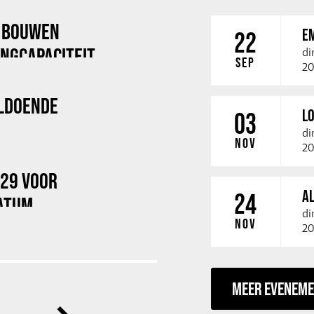
X BOUWEN
E
22
NGCAPACITEIT
di
SEP
20
LDOENDE
LO
03
di
NOV
20
029 VOOR
A
24
ATUM
di
NOV
20
MEER EVENEM