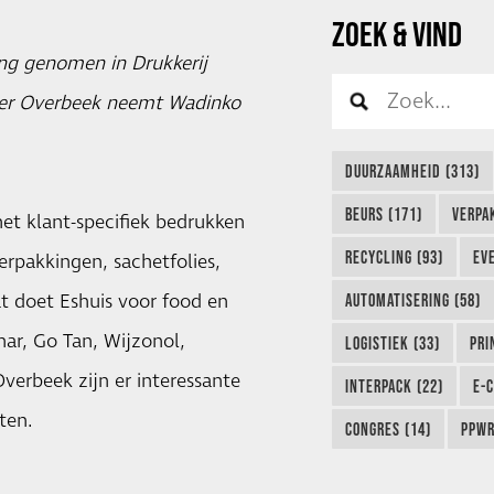
ZOEK & VIND
ang genomen in Drukkerij
ter Overbeek neemt Wadinko
DUURZAAMHEID (313)
BEURS (171)
VERPA
het klant-specifiek bedrukken
RECYCLING (93)
EVE
erpakkingen, sachetfolies,
at doet Eshuis voor food en
AUTOMATISERING (58)
ar, Go Tan, Wijzonol,
LOGISTIEK (33)
PRI
verbeek zijn er interessante
INTERPACK (22)
E-
ten.
CONGRES (14)
PPWR