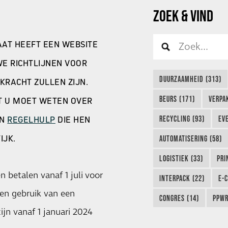
ZOEK & VIND
AAT HEEFT EEN WEBSITE
WE RICHTLIJNEN VOOR
DUURZAAMHEID (313)
KRACHT ZULLEN ZIJN.
BEURS (171)
VERPA
AT U MOET WETEN OVER
RECYCLING (93)
EVE
EN
REGELHULP
DIE HEN
IJK.
AUTOMATISERING (58)
LOGISTIEK (33)
PRI
 betalen vanaf 1 juli voor
INTERPACK (22)
E-
ken gebruik van een
CONGRES (14)
PPWR
ijn vanaf 1 januari 2024