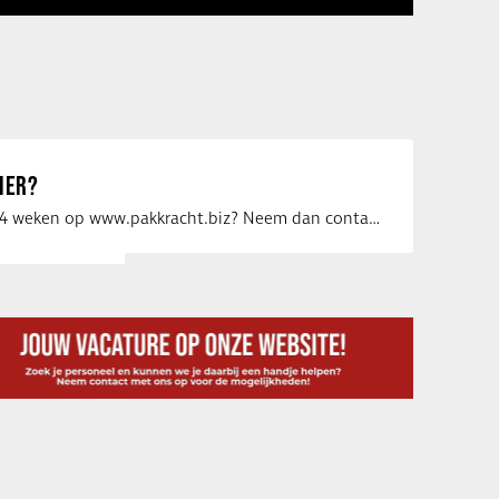
IER?
Uw vacature voor 4 weken op www.pakkracht.biz? Neem dan contact op met Yannick van …