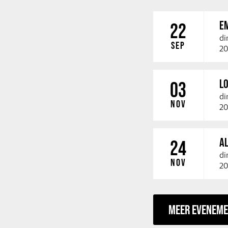
E
22
di
SEP
20
LO
03
di
NOV
20
A
24
di
NOV
20
MEER EVENEM