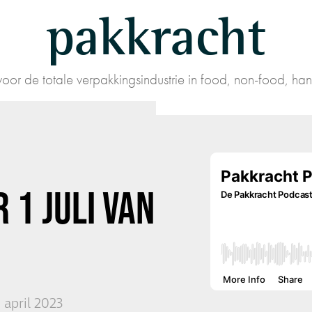
pakkracht
oor de totale verpakkingsindustrie in food, non-food, han
 1 JULI VAN
1 april 2023