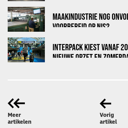
VOOR BIG BAGS
MAAKINDUSTRIE NOG ONVO
VOORBEREID OP NIS2
INTERPACK KIEST VANAF 2
NIEUWE OPZET EN ZOMERD
Meer
Vorig
artikelen
artikel