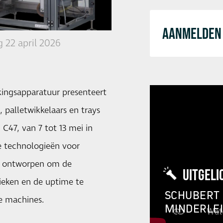
AANMELDEN 
 22 april 2026
kingsapparatuur presenteert
 palletwikkelaars en trays
 C47, van 7 tot 13 mei in
e technologieën voor
ijn ontworpen om de
UITGELI
rieken en de uptime te
SCHUBERT 
e machines.
MINDERLE