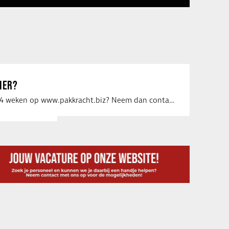
IER?
Uw vacature voor 4 weken op www.pakkracht.biz? Neem dan contact op met Yannick van …