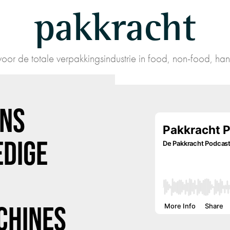
pakkracht
oor de totale verpakkingsindustrie in food, non-food, han
ENS
EDIGE
CHINES