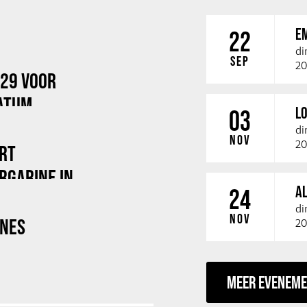
E
22
di
SEP
20
029 VOOR
ATUM
LO
03
di
NOV
20
RT
RGARINE IN
A
24
di
NOV
INES
20
MEER EVENEM