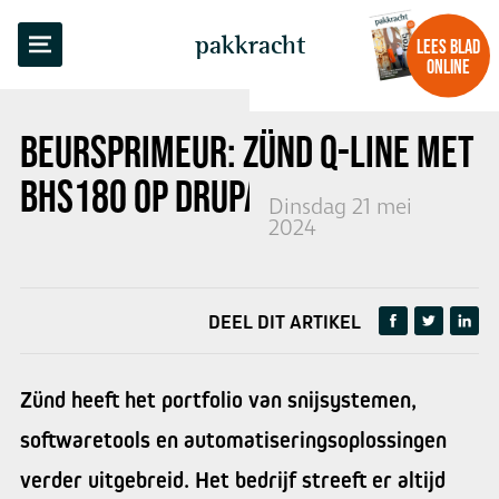
TERUG NAAR OVERZICHT
pakkracht
LEES BLAD
ONLINE
BEURSPRIMEUR: ZÜND Q-LINE MET
BHS180 OP DRUPA
Dinsdag 21 mei
2024
DEEL DIT ARTIKEL
Zünd heeft het portfolio van snijsystemen,
softwaretools en automatiseringsoplossingen
verder uitgebreid. Het bedrijf streeft er altijd