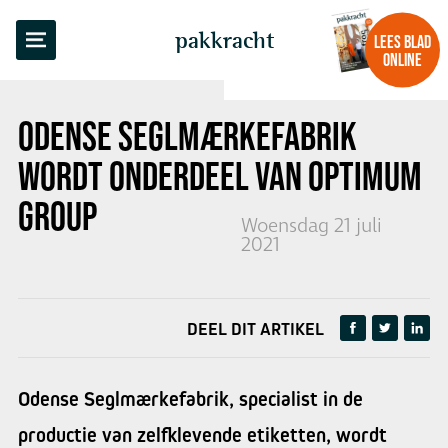
TERUG NAAR OVERZICHT
pakkracht
LEES BLAD
ONLINE
ODENSE SEGLMÆRKEFABRIK
WORDT
ONDERDEEL VAN OPTIMUM
GROUP
Woensdag 21 juli
2021
DEEL DIT ARTIKEL
Odense Seglmærkefabrik, specialist in de
productie van zelfklevende etiketten, wordt