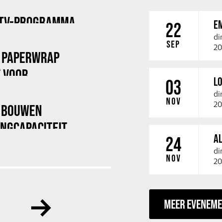
 TV-PROGRAMMA
E
22
di
SEP
20
 PAPERWRAP
F VOOR
LO
03
di
NOV
20
X BOUWEN
NGCAPACITEIT
A
24
di
NOV
20
MEER EVENEM