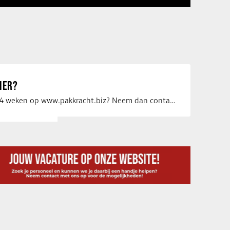
IER?
Uw vacature voor 4 weken op www.pakkracht.biz? Neem dan contact op met Yannick van …