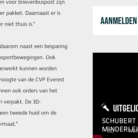
n voor brievenbuspost zijn
er pakket. Daarnaast er is
AANMELDEN 
niet thuis is.”
t daarom naast een besparing
ansportbewegingen. Ook
verwerkt kunnen worden
shoogte van de CVP Everest
nnen ook orders van het
n verpakt. De 3D-
UITGELI
s een tweede huid om de
SCHUBERT 
ormaat.”
MINDERLE