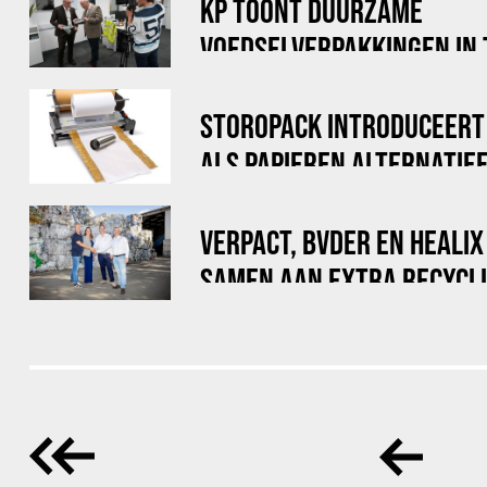
KP TOONT DUURZAME
VOEDSELVERPAKKINGEN IN
DOE MAAR DUURZAAM
STOROPACK INTRODUCEERT
ALS PAPIEREN ALTERNATIE
LUCHTKUSSENFOLIE
VERPACT, BVDER EN HEALI
SAMEN AAN EXTRA RECYCLI
VOOR BIG BAGS