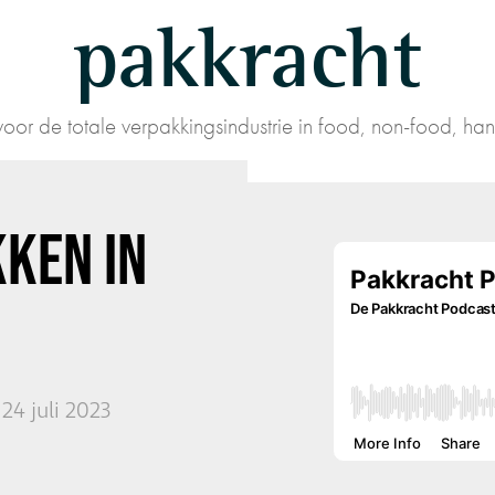
pakkracht
oor de totale verpakkingsindustrie in food, non-food, han
KEN IN
24 juli 2023