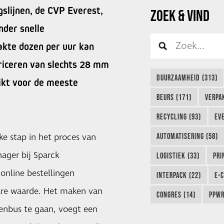
slijnen, de CVP Everest,
ZOEK & VIND
nder snelle
kte dozen per uur kan
briceren van slechts 28 mm
DUURZAAMHEID (313)
ikt voor de meeste
BEURS (171)
VERPA
RECYCLING (93)
EVE
ke stap in het proces van
AUTOMATISERING (58)
ager bij Sparck
LOGISTIEK (33)
PRI
 online bestellingen
INTERPACK (22)
E-
are waarde. Het maken van
CONGRES (14)
PPWR
venbus te gaan, voegt een