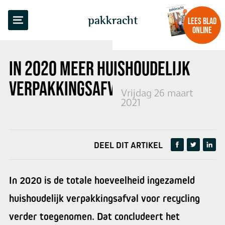
TERUG NAAR OVERZICHT
pakkracht
LEES BLAD
ONLINE
IN 2020 MEER HUISHOUDELIJK
VERPAKKINGSAFVAL GESCHEIDEN
Vrijdag 26 maart
2021
DEEL DIT ARTIKEL
In 2020 is de totale hoeveelheid ingezameld
huishoudelijk verpakkingsafval voor recycling
verder toegenomen. Dat concludeert het