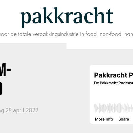
pakkracht
oor de totale verpakkingsindustrie in food, non-food, han
M-
D
g 28 april 2022