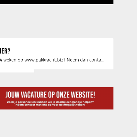
IER?
Uw vacature voor 4 weken op www.pakkracht.biz? Neem dan contact op met Yannick van …