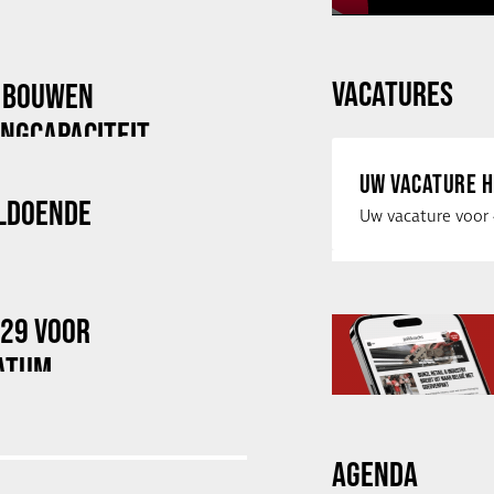
VACATURES
X BOUWEN
NGCAPACITEIT
UW VACATURE H
LDOENDE
029 VOOR
ATUM
AGENDA