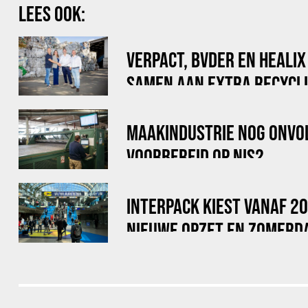
LEES OOK:
VERPACT, BVDER EN HEALI
SAMEN AAN EXTRA RECYCLI
VOOR BIG BAGS
MAAKINDUSTRIE NOG ONVO
VOORBEREID OP NIS2
INTERPACK KIEST VANAF 2
NIEUWE OPZET EN ZOMERD