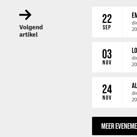
E
22
di
Volgend
SEP
20
artikel
LO
03
di
NOV
20
A
24
di
NOV
20
MEER EVENEM