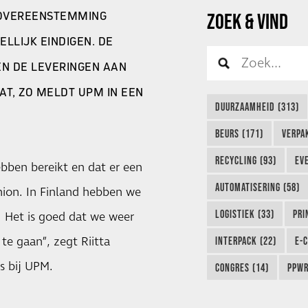
 OVEREENSTEMMING
ZOEK & VIND
ELLIJK EINDIGEN. DE
N DE LEVERINGEN AAN
T, ZO MELDT UPM IN EEN
DUURZAAMHEID (313)
BEURS (171)
VERPA
RECYCLING (93)
EVE
ebben bereikt en dat er een
AUTOMATISERING (58)
nion. In Finland hebben we
LOGISTIEK (33)
PRI
 Het is goed dat we weer
te gaan”, zegt Riitta
INTERPACK (22)
E-
s bij UPM.
CONGRES (14)
PPWR