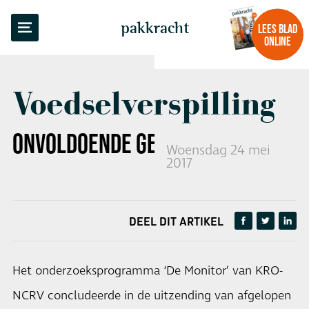
TERUG NAAR OVERZICHT
pakkracht
LEES BLAD
ONLINE
Voedselverspilling
ONVOLDOENDE GEDAALD
Woensdag 24 mei
2017
DEEL DIT ARTIKEL
Het onderzoeksprogramma ‘De Monitor’ van KRO-
NCRV concludeerde in de uitzending van afgelopen