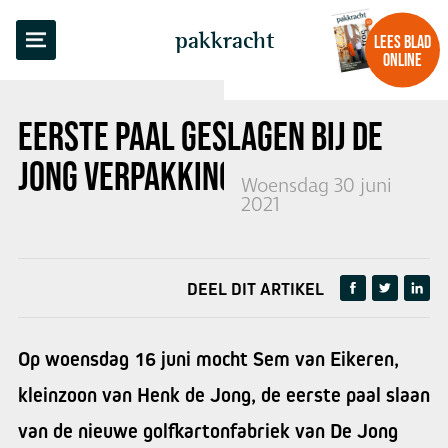
TERUG NAAR OVERZICHT
pakkracht
LEES BLAD
ONLINE
EERSTE PAAL GESLAGEN BIJ DE
JONG VERPAKKING IN DE LIER
Woensdag 30 juni
2021
DEEL DIT ARTIKEL
Op woensdag 16 juni mocht Sem van Eikeren,
kleinzoon van Henk de Jong, de eerste paal slaan
van de nieuwe golfkartonfabriek van De Jong