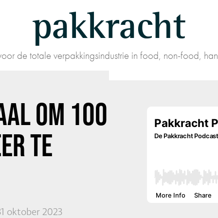
pakkracht
oor de totale verpakkingsindustrie in food, non-food, han
EAAL OM 100
EER TE
31 oktober 2023