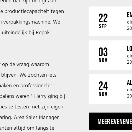
eden dat zijn bedrijf aan
e productiecapaciteit tegen
E
22
en verpakkingsmachine. We
di
SEP
20
iteindelijk bij Repak
LO
03
di
NOV
20
y op de vraag waarom
 blijven. We zochten iets
A
24
aken en professioneler
di
NOV
alans waren.” Harry ging bij
20
s te testen met zijn eigen
aring. Area Sales Manager
MEER EVENEM
anten altijd om langs te