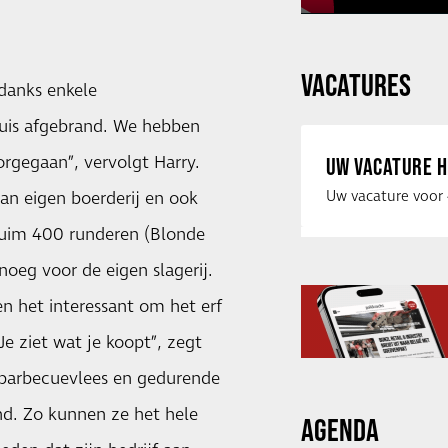
VACATURES
ndanks enkele
huis afgebrand. We hebben
rgegaan”, vervolgt Harry.
UW VACATURE H
van eigen boerderij en ook
ruim 400 runderen (Blonde
noeg voor de eigen slagerij.
en het interessant om het erf
e ziet wat je koopt”, zegt
l barbecuevlees en gedurende
nd. Zo kunnen ze het hele
AGENDA