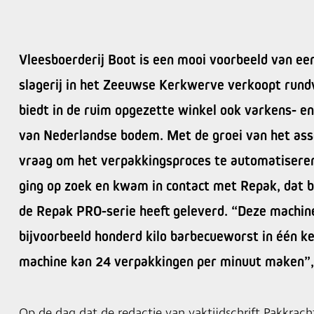
Vleesboerderij Boot is een mooi voorbeeld van een
slagerij in het Zeeuwse Kerkwerve verkoopt rundv
biedt in de ruim opgezette winkel ook varkens- e
van Nederlandse bodem. Met de groei van het as
vraag om het verpakkingsproces te automatiseren
ging op zoek en kwam in contact met Repak, dat bi
de Repak PRO-serie heeft geleverd. “Deze machine
bijvoorbeeld honderd kilo barbecueworst in één k
machine kan 24 verpakkingen per minuut maken”, 
Op de dag dat de redactie van vaktijdschrift Pakkracht