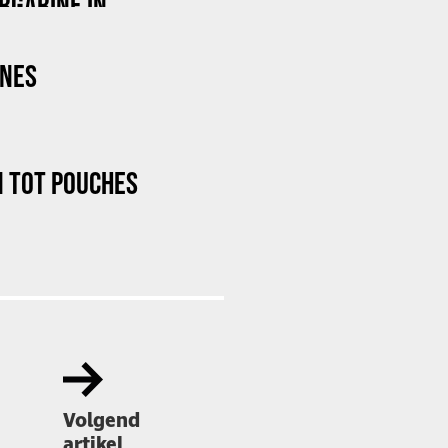
RGARINE IN
INES
N TOT POUCHES
Volgend
artikel