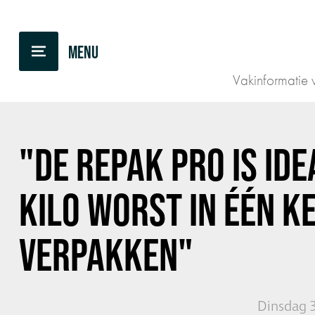
TERUG NAAR OVERZICHT
Vakinformatie v
"DE REPAK PRO IS ID
KILO WORST IN ÉÉN K
VERPAKKEN"
Dinsdag 