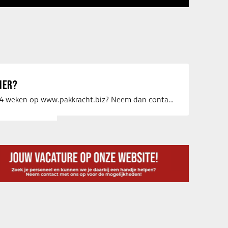
IER?
Uw vacature voor 4 weken op www.pakkracht.biz? Neem dan contact op met Yannick van …