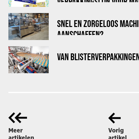
VERPAKKINGSLIJN VOOR MA
STICKPACKS
SNEL EN ZORGELOOS MACH
AANSCHAFFEN?
VAN BLISTERVERPAKKINGE
Meer
Vorig
artikelen
artikel