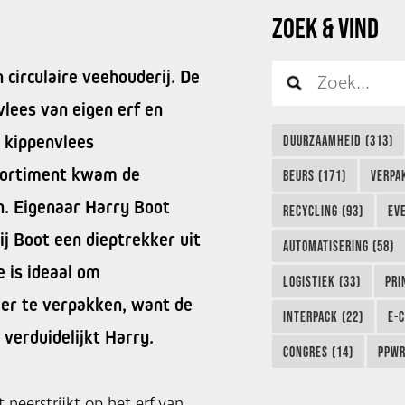
ZOEK & VIND
 circulaire veehouderij. De
lees van eigen erf en
n kippenvlees
DUURZAAMHEID (313)
sortiment kwam de
BEURS (171)
VERPA
. Eigenaar Harry Boot
RECYCLING (93)
EVE
j Boot een dieptrekker uit
AUTOMATISERING (58)
 is ideaal om
LOGISTIEK (33)
PRI
eer te verpakken, want de
INTERPACK (22)
E-
verduidelijkt Harry.
CONGRES (14)
PPWR
 neerstrijkt op het erf van