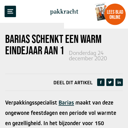
TERUG NAAR OVERZICHT
pakkracht
LEES BLAD
ONLINE
BARIAS SCHENKT EEN
WARM
EINDEJAAR AAN 150 GEZINNEN
Donderdag 24
december 2020
DEEL DIT ARTIKEL
Verpakkingsspecialist
Barias
maakt van deze
ongewone feestdagen een periode vol warmte
en gezelligheid. In het bijzonder voor 150