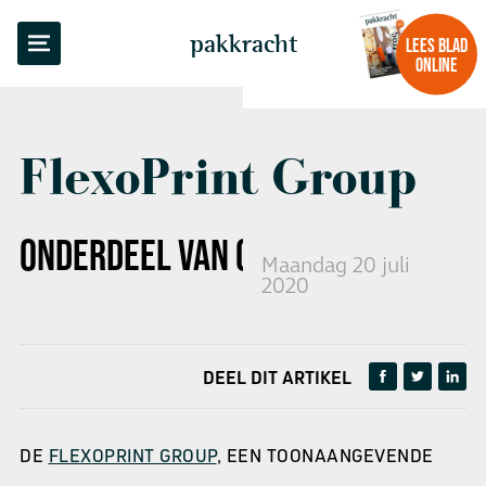
TERUG NAAR OVERZICHT
pakkracht
LEES BLAD
ONLINE
FlexoPrint Group
ONDERDEEL VAN
OPTIMUM GROUP
Maandag 20 juli
2020
DEEL DIT ARTIKEL
DE
FLEXOPRINT GROUP
, EEN TOONAANGEVENDE